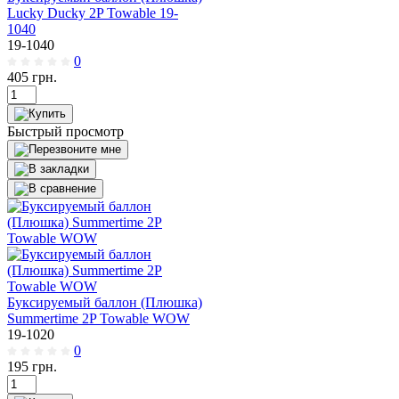
Lucky Ducky 2P Towable 19-
1040
19-1040
0
405
грн.
Быстрый просмотр
Буксируемый баллон (Плюшка)
Summertime 2P Towable WOW
19-1020
0
195
грн.