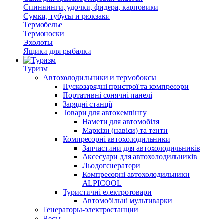
Спиннинги, удочки, фидера, карповики
Сумки, тубусы и рюкзаки
Термобелье
Термоноски
Эхолоты
Ящики для рыбалки
Туризм
Автохолодильники и термобоксы
Пускозарядні пристрої та компресори
Портативні сонячні панелі
Зарядні станції
Товари для автокемпінгу
Намети для автомобіля
Маркізи (навіси) та тенти
Компресорні автохолодильники
Запчастини для автохолодильників
Аксесуари для автохолодильників
Льодогенератори
Компресорні автохолодильники
ALPICOOL
Туристичні електротовари
Автомобільні мультиварки
Генераторы-электростанции
Весы