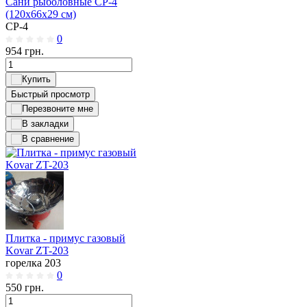
Сани рыболовные CP-4
(120x66x29 см)
CP-4
0
954
грн.
Быстрый просмотр
Плитка - примус газовый
Kovar ZT-203
горелка 203
0
550
грн.