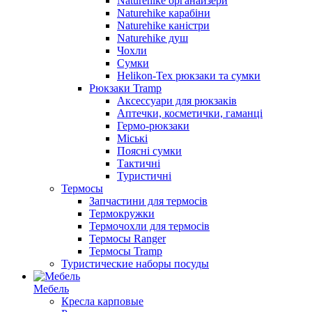
Naturehike органайзери
Naturehike карабіни
Naturehike каністри
Naturehike душ
Чохли
Сумки
Helikon-Tex рюкзаки та сумки
Рюкзаки Tramp
Аксессуари для рюкзаків
Аптечки, косметички, гаманці
Гермо-рюкзаки
Міські
Поясні сумки
Тактичні
Туристичні
Термосы
Запчастини для термосів
Термокружки
Термочохли для термосів
Термосы Ranger
Термосы Tramp
Туристические наборы посуды
Мебель
Кресла карповые