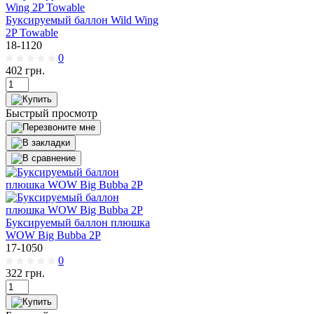
Буксируемый баллон Wild Wing
2P Towable
18-1120
0
402
грн.
Быстрый просмотр
Буксируемый баллон плюшка
WOW Big Bubba 2Р
17-1050
0
322
грн.