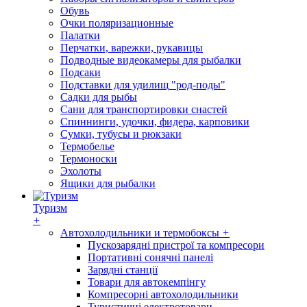
Обувь
Очки поляризационные
Палатки
Перчатки, варежки, рукавицы
Подводные видеокамеры для рыбалки
Подсаки
Подставки для удилищ "род-поды"
Садки для рыбы
Сани для транспортировки снастей
Спиннинги, удочки, фидера, карповики
Сумки, тубусы и рюкзаки
Термобелье
Термоноски
Эхолоты
Ящики для рыбалки
Туризм
+
Автохолодильники и термобоксы
+
Пускозарядні пристрої та компресори
Портативні сонячні панелі
Зарядні станції
Товари для автокемпінгу
Компресорні автохолодильники
Туристичні електротовари