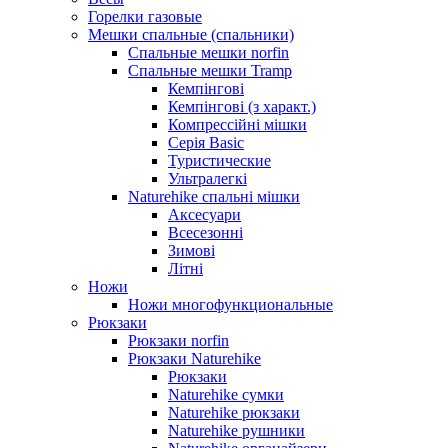
Горелки газовые
Мешки спальные (спальники)
Спальные мешки norfin
Спальные мешки Tramp
Кемпінгові
Кемпінгові (з характ.)
Компрессійні мішки
Серія Basic
Туристические
Ультралегкі
Naturehike спальні мішки
Аксесуари
Всесезонні
Зимові
Літні
Ножи
Ножи многофункциональные
Рюкзаки
Рюкзаки norfin
Рюкзаки Naturehike
Рюкзаки
Naturehike сумки
Naturehike рюкзаки
Naturehike рушники