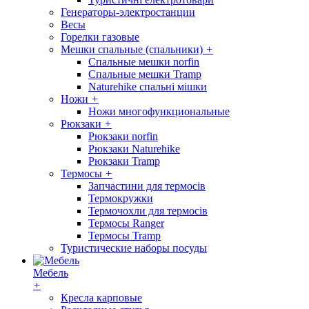
Генераторы-электростанции
Весы
Горелки газовые
Мешки спальные (спальники)
+
Спальные мешки norfin
Спальные мешки Tramp
Naturehike спальні мішки
Ножи
+
Ножи многофункциональные
Рюкзаки
+
Рюкзаки norfin
Рюкзаки Naturehike
Рюкзаки Tramp
Термосы
+
Запчастини для термосів
Термокружки
Термочохли для термосів
Термосы Ranger
Термосы Tramp
Туристические наборы посуды
Мебель
+
Кресла карповые