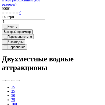
Ятерь рыболовный (все
размеры)
J0001
0
140
грн.
Быстрый просмотр
Двухместные водные
аттракционы
15
25
50
75
100