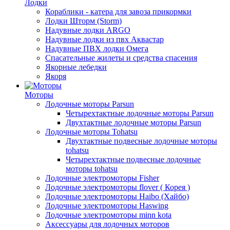
Лодки
Кораблики - катера для завоза прикормки
Лодки Шторм (Storm)
Надувные лодки ARGO
Надувные лодки из пвх Аквастар
Надувные ПВХ лодки Омега
Спасательные жилеты и средства спасения
Якорные лебедки
Якоря
Моторы
Лодочные моторы Parsun
Четырехтактные лодочные моторы Parsun
Двухтактные лодочные моторы Parsun
Лодочные моторы Tohatsu
Двухтактные подвесные лодочные моторы
tohatsu
Четырехтактные подвесные лодочные
моторы tohatsu
Лодочные электромоторы Fisher
Лодочные электромоторы flover ( Корея )
Лодочные электромоторы Haibo (Хайбо)
Лодочные электромоторы Haswing
Лодочные электромоторы minn kota
Аксессуары для лодочных моторов