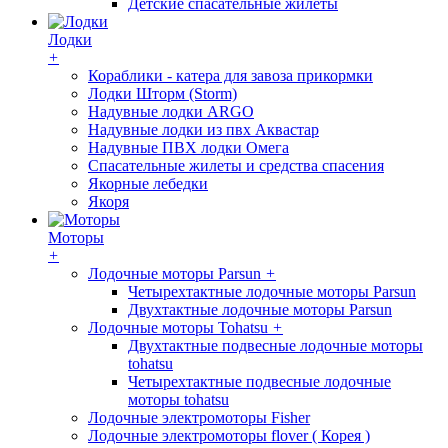
Детские спасательные жилеты
Лодки
+
Кораблики - катера для завоза прикормки
Лодки Шторм (Storm)
Надувные лодки ARGO
Надувные лодки из пвх Аквастар
Надувные ПВХ лодки Омега
Спасательные жилеты и средства спасения
Якорные лебедки
Якоря
Моторы
+
Лодочные моторы Parsun
+
Четырехтактные лодочные моторы Parsun
Двухтактные лодочные моторы Parsun
Лодочные моторы Tohatsu
+
Двухтактные подвесные лодочные моторы
tohatsu
Четырехтактные подвесные лодочные
моторы tohatsu
Лодочные электромоторы Fisher
Лодочные электромоторы flover ( Корея )