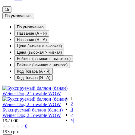
15
По умолчанию
По умолчанию
Название (А - Я)
Название (Я - А)
Цена (низкая > высокая)
Цена (высокая > низкая)
Рейтинг (начиная с высокого)
Рейтинг (начиная с низкого)
Код Товара (А - Я)
Код Товара (Я - А)
1
2
3
Буксируемый баллон (банан)
>
Weiner Dog 2 Towable WOW
>|
19-1000
0
193
грн.