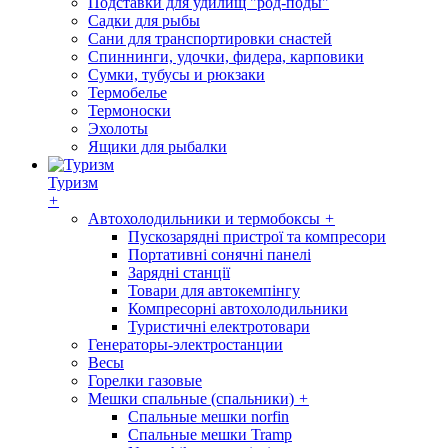
Подставки для удилищ "род-поды"
Садки для рыбы
Сани для транспортировки снастей
Спиннинги, удочки, фидера, карповики
Сумки, тубусы и рюкзаки
Термобелье
Термоноски
Эхолоты
Ящики для рыбалки
Туризм
+
Автохолодильники и термобоксы
+
Пускозарядні пристрої та компресори
Портативні сонячні панелі
Зарядні станції
Товари для автокемпінгу
Компресорні автохолодильники
Туристичні електротовари
Генераторы-электростанции
Весы
Горелки газовые
Мешки спальные (спальники)
+
Спальные мешки norfin
Спальные мешки Tramp