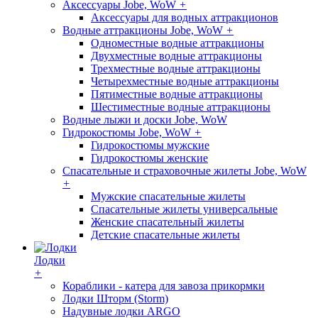
Аксессуары Jobe, WoW
+
Аксессуары для водных аттракционов
Водные аттракционы Jobe, WoW
+
Одноместные водные аттракционы
Двухместные водные аттракционы
Трехместные водные аттракционы
Четырехместные водные аттракционы
Пятиместные водные аттракционы
Шестиместные водные аттракционы
Водные лыжи и доски Jobe, WoW
Гидрокостюмы Jobe, WoW
+
Гидрокостюмы мужские
Гидрокостюмы женские
Спасательные и страховочные жилеты Jobe, WoW
+
Мужские спасательные жилеты
Спасательные жилеты универсальные
Женские спасательный жилеты
Детские спасательные жилеты
Лодки
+
Кораблики - катера для завоза прикормки
Лодки Шторм (Storm)
Надувные лодки ARGO