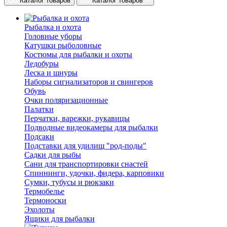
Каталог товаров
Каталог товаров
Рыбалка и охота
Головные уборы
Катушки рыболовные
Костюмы для рыбалки и охоты
Ледобуры
Леска и шнуры
Наборы сигнализаторов и свингеров
Обувь
Очки поляризационные
Палатки
Перчатки, варежки, рукавицы
Подводные видеокамеры для рыбалки
Подсаки
Подставки для удилищ "род-поды"
Садки для рыбы
Сани для транспортировки снастей
Спиннинги, удочки, фидера, карповики
Сумки, тубусы и рюкзаки
Термобелье
Термоноски
Эхолоты
Ящики для рыбалки