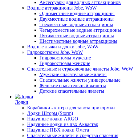
Аксессуары для водных аттракционов
Водные аттракционы Jobe, WoW
Одноместные водные аттракционы
Двухместные водные аттракционы
Трехместные водные аттракционы
Четырехместные водные аттракционы
Пятиместные водные аттракционы
Шестиместные водные аттракционы
Водные лыжи и доски Jobe, WoW
Гидрокостюмы Jobe, WoW
Гидрокостюмы мужские
Гидрокостюмы женские
Спасательные и страховочные жилеты Jobe, WoW
Мужские спасательные жилеты
Спасательные жилеты универсальные
Женские спасательный жилеты
Детские спасательные жилеты
Лодки
Кораблики - катера для завоза прикормки
Лодки Шторм (Storm)
Надувные лодки ARGO
Надувные лодки из пвх Аквастар
Надувные ПВХ лодки Омега
Спасательные жилеты и средства спасения