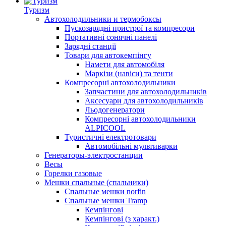
Туризм
Автохолодильники и термобоксы
Пускозарядні пристрої та компресори
Портативні сонячні панелі
Зарядні станції
Товари для автокемпінгу
Намети для автомобіля
Маркізи (навіси) та тенти
Компресорні автохолодильники
Запчастини для автохолодильників
Аксесуари для автохолодильників
Льодогенератори
Компресорні автохолодильники
ALPICOOL
Туристичні електротовари
Автомобільні мультиварки
Генераторы-электростанции
Весы
Горелки газовые
Мешки спальные (спальники)
Спальные мешки norfin
Спальные мешки Tramp
Кемпінгові
Кемпінгові (з характ.)