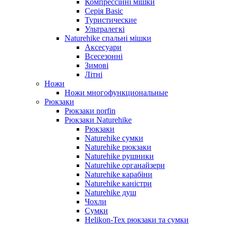
Компрессійні мішки
Серія Basic
Туристические
Ультралегкі
Naturehike спальні мішки
Аксесуари
Всесезонні
Зимові
Літні
Ножи
Ножи многофункциональные
Рюкзаки
Рюкзаки norfin
Рюкзаки Naturehike
Рюкзаки
Naturehike сумки
Naturehike рюкзаки
Naturehike рушники
Naturehike органайзери
Naturehike карабіни
Naturehike каністри
Naturehike душ
Чохли
Сумки
Helikon-Tex рюкзаки та сумки