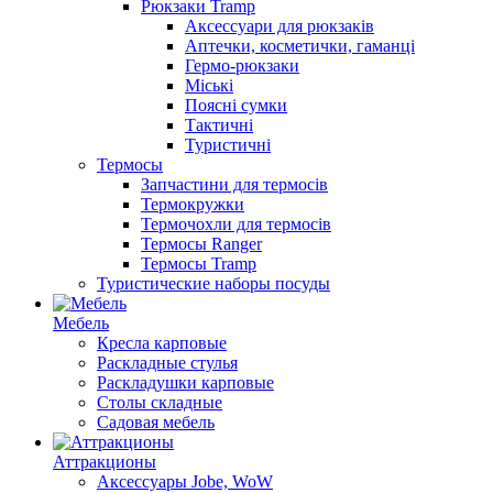
Рюкзаки Tramp
Аксессуари для рюкзаків
Аптечки, косметички, гаманці
Гермо-рюкзаки
Міські
Поясні сумки
Тактичні
Туристичні
Термосы
Запчастини для термосів
Термокружки
Термочохли для термосів
Термосы Ranger
Термосы Tramp
Туристические наборы посуды
Мебель
Кресла карповые
Раскладные стулья
Раскладушки карповые
Столы складные
Садовая мебель
Аттракционы
Аксессуары Jobe, WoW