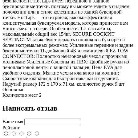
безопасности. Hot Lips имеет переднюю и заднюю
буксировочные точки, поэтому вы можете ездить в сидячем
положении или в стиле колесницы из задней буксирной
точки. Hot Lips — это игривая, высокоэффективная
концептуальная буксируемая модель, которая принесет вам
много смеха на озере. Особенности: 1-2 пассажира,
максимальный общий вес 154кг. SECURE COCKPIT
SEATINGTM также будет держать гонщиков в буксире на
более экстремальных режимах; Усиленные передние и задние
буксирные точки 11-дюймовый 4K алюминиевый EZ TOW
CONNECTOR; Полностью нейлоновый чехол с прочными
молниями; Усиленные баллоны из ПВХ; Двойные ручки из
пенопластовой ленты с защитой пальцев; Пена EVA для
удобного сидения; Мягкие чехлы клапанов на молнии;
Скоростные клапаны для быстрой накачки и сдувания.
Надутый размер 172 х 170 х 71 см. количество ручек 9 шт
Основные
Количество мест
2
Написать отзыв
Ваше имя
Рейтинг