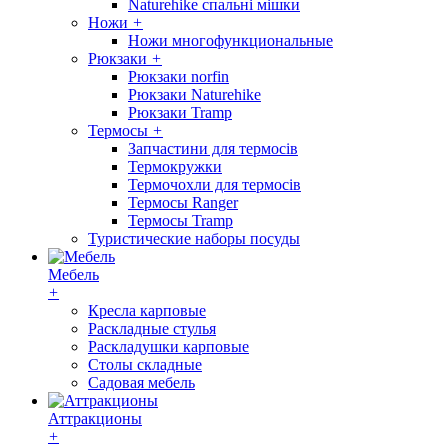
Naturehike спальні мішки
Ножи
+
Ножи многофункциональные
Рюкзаки
+
Рюкзаки norfin
Рюкзаки Naturehike
Рюкзаки Tramp
Термосы
+
Запчастини для термосів
Термокружки
Термочохли для термосів
Термосы Ranger
Термосы Tramp
Туристические наборы посуды
Мебель
+
Кресла карповые
Раскладные стулья
Раскладушки карповые
Столы складные
Садовая мебель
Аттракционы
+