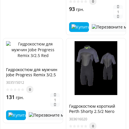
0
93
грн.
Гидрокостюм для мужчин
Jobe Progress Remix 3/2.5
Red
303515012
0
131
грн.
Гидрокостюм короткий
Perth Shorty 2.5/2 Nero
303616020
0