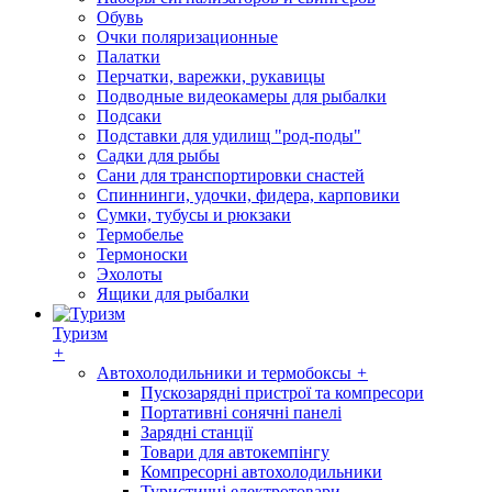
Обувь
Очки поляризационные
Палатки
Перчатки, варежки, рукавицы
Подводные видеокамеры для рыбалки
Подсаки
Подставки для удилищ "род-поды"
Садки для рыбы
Сани для транспортировки снастей
Спиннинги, удочки, фидера, карповики
Сумки, тубусы и рюкзаки
Термобелье
Термоноски
Эхолоты
Ящики для рыбалки
Туризм
+
Автохолодильники и термобоксы
+
Пускозарядні пристрої та компресори
Портативні сонячні панелі
Зарядні станції
Товари для автокемпінгу
Компресорні автохолодильники
Туристичні електротовари