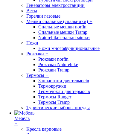
Генераторы-электростанции
Весы
Горелки газовые
Мешки спальные (спальники)
+
Спальные мешки norfin
Спальные мешки Tramp
Naturehike спальні мішки
Ножи
+
Ножи многофункциональные
Рюкзаки
+
Рюкзаки norfin
Рюкзаки Naturehike
Рюкзаки Tramp
Термосы
+
Запчастини для термосів
Термокружки
Термочохли для термосів
Термосы Ranger
Термосы Tramp
Туристические наборы посуды
Мебель
+
Кресла карповые