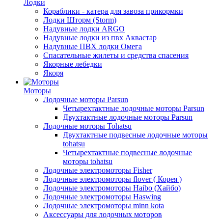
Лодки
Кораблики - катера для завоза прикормки
Лодки Шторм (Storm)
Надувные лодки ARGO
Надувные лодки из пвх Аквастар
Надувные ПВХ лодки Омега
Спасательные жилеты и средства спасения
Якорные лебедки
Якоря
Моторы
Лодочные моторы Parsun
Четырехтактные лодочные моторы Parsun
Двухтактные лодочные моторы Parsun
Лодочные моторы Tohatsu
Двухтактные подвесные лодочные моторы
tohatsu
Четырехтактные подвесные лодочные
моторы tohatsu
Лодочные электромоторы Fisher
Лодочные электромоторы flover ( Корея )
Лодочные электромоторы Haibo (Хайбо)
Лодочные электромоторы Haswing
Лодочные электромоторы minn kota
Аксессуары для лодочных моторов