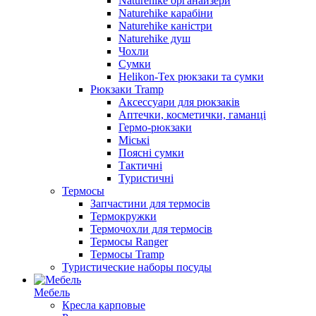
Naturehike органайзери
Naturehike карабіни
Naturehike каністри
Naturehike душ
Чохли
Сумки
Helikon-Tex рюкзаки та сумки
Рюкзаки Tramp
Аксессуари для рюкзаків
Аптечки, косметички, гаманці
Гермо-рюкзаки
Міські
Поясні сумки
Тактичні
Туристичні
Термосы
Запчастини для термосів
Термокружки
Термочохли для термосів
Термосы Ranger
Термосы Tramp
Туристические наборы посуды
Мебель
Кресла карповые