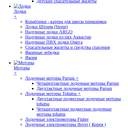
Детские спасательные жилеты
Лодки
+
Кораблики - катера для завоза прикормки
Лодки Шторм (Storm)
Надувные лодки ARGO
Надувные лодки из пвх Аквастар
Надувные ПВХ лодки Омега
Спасательные жилеты и средства спасения
Якорные лебедки
Якоря
Моторы
+
Лодочные моторы Parsun
+
Четырехтактные лодочные моторы Parsun
Двухтактные лодочные моторы Parsun
Лодочные моторы Tohatsu
+
Двухтактные подвесные лодочные моторы
tohatsu
Четырехтактные подвесные лодочные
моторы tohatsu
Лодочные электромоторы Fisher
Лодочные электромоторы flover ( Корея )