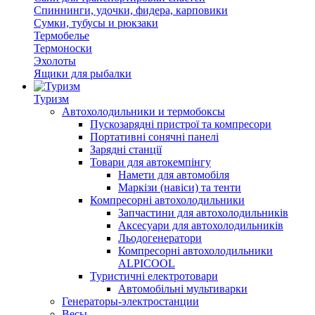
Спиннинги, удочки, фидера, карповики
Сумки, тубусы и рюкзаки
Термобелье
Термоноски
Эхолоты
Ящики для рыбалки
Туризм
Автохолодильники и термобоксы
Пускозарядні пристрої та компресори
Портативні сонячні панелі
Зарядні станції
Товари для автокемпінгу
Намети для автомобіля
Маркізи (навіси) та тенти
Компресорні автохолодильники
Запчастини для автохолодильників
Аксесуари для автохолодильників
Льодогенератори
Компресорні автохолодильники
ALPICOOL
Туристичні електротовари
Автомобільні мультиварки
Генераторы-электростанции
Весы