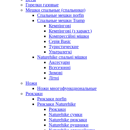
Горелки газовые
Мешки спальные (спальники)
Спальные мешки norfin
Спальные мешки Tramp
Кемпінгові
Кемпінгові (з характ.)
Компрессійні мішки
Серія Basic
Туристические
Ультралегкі
Naturehike спальні мішки
Аксесуари
Всесезонні
Зимові
Літні
Ножи
Ножи многофункциональные
Рюкзаки
Рюкзаки norfin
Рюкзаки Naturehike
Рюкзаки
Naturehike сумки
Naturehike рюкзаки
Naturehike рушники