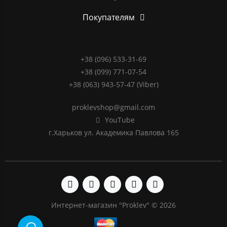
Покупателям
+38 (096) 533-31-69
+38 (099) 771-07-54
+38 (063) 943-57-47 (Viber)
proklevshop@gmail.com
YouTube
г.Харьков ул. Академика Павлова 165
Интернет-магазин "Proklev" © 2026